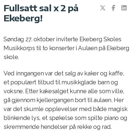
Fullsatt sal x 2 på
ESMs venneforening
Ekeberg!
Søndag 27. oktober inviterte Ekeberg Skoles
Øvinger og om å øve
Musikkorps til to konserter i Aulaen på Ekeberg
Instrumentene
skole.
Konserter
Ved inngangen var det salg av kaker og kaffe,
et populært tilbud til musikkglade barn og
Seminarer og turer
voksne. Etter kakesalget kunne alle som ville,
Dugnader
gå gjennom kjellergangen bort til aulaen. Her
Korpsforeldre
var det skumle opplevelser med både magisk
blinkende lys, et spøkelse som spilte piano og
skremmende hendelser på rekke og rad.