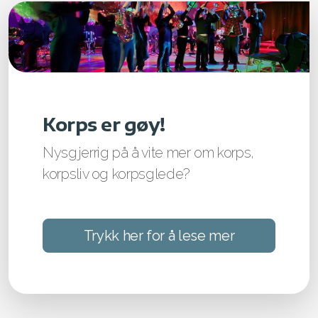
Korps er gøy!
Nysgjerrig på å vite mer om korps,
korpsliv og korpsglede?
Trykk her for å lese mer