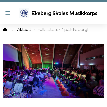
Ekeberg Skoles Musikkorps
Aktuelt
Fullsatt sal x 2 på Ekeberg!
Om Ekeberg Skoles Musikkorps
Styret i korpset
Kontakt oss
Betingelser for medlemskap
Aspirantkorps, juniorkorps og hovedkorps
Korpstjenesten
Dirigenter og lærere