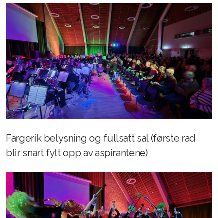
Fargerik belysning og fullsatt sal (første rad
blir snart fylt opp av aspirantene)