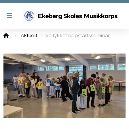
Ekeberg Skoles Musikkorps
Aktuelt
Vellykket oppstartsseminar
Om Ekeberg Skoles Musikkorps
Styret i korpset
Kontakt oss
Betingelser for medlemskap
Aspirantkorps, juniorkorps og hovedkorps
Korpstjenesten
Dirigenter og lærere