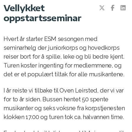
Vellykket
ESMs venneforening
oppstartsseminar
Hvert år starter ESM sesongen med
Øvinger og om å øve
seminarhelg der juniorkorps og hovedkorps
Instrumentene
reiser bort for å spille, leke og bli bedre kjent.
Turen koster ingenting for medlemmene, og
Konserter
det er et populært tiltak for alle musikantene.
Seminarer og turer
I år reiste vi tilbake til Oven Leirsted, der vi var
Dugnader
for to år siden. Bussen hentet 50 spente
Korpsforeldre
musikanter og seks voksne fra korpstjenesten
klokken 17.00 og turen tok ca. halvannen time.